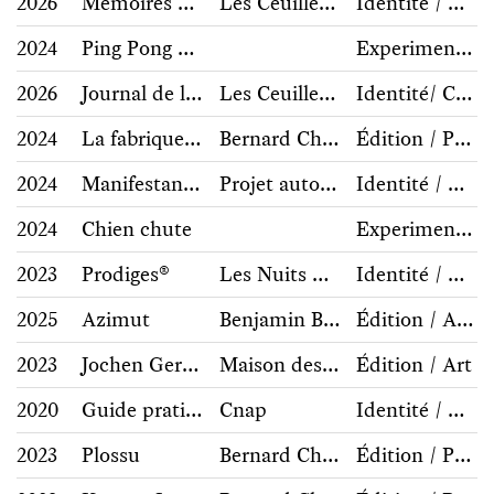
2026
Mémoires des Tréfileries
Les Ceuilleurs d’Histoires / Ville du Havre
Identité / Communication
2024
Ping Pong Thérapie
Experimentations / Hors commerce
2026
Journal de l’Arec
Les Ceuilleurs d’Histoires / Arec
Identité/ Communication
2024
La fabrique d’un musée
Bernard Chauveau Éditions / Musée des beaux-arts de Rennes
Édition / Photographie, architecture
2024
Manifestantes!
Projet auto-initié et porté par la section locale de la LdH, Le Tetris et des autrices indépendantes (Pierrette Pape et Salomé Schlappi)
Identité / Communication
2024
Chien chute
Experimentations / Hors commerce
2023
Prodiges®
Les Nuits Vertes
Identité / Communication
2025
Azimut
Benjamin Blaess, Julien Priez et Mathieu Réguer
Édition / Archive, collection, histoire
2023
Jochen Gerner
Maison des arts de Bages / Bernard Chaveau Éditions
Édition / Art
2020
Guide pratique du 1 % artistique et de la commande publique
Cnap
Identité / Communication
2023
Plossu
Bernard Chauveau Éditions
Édition / Photographie, architecture