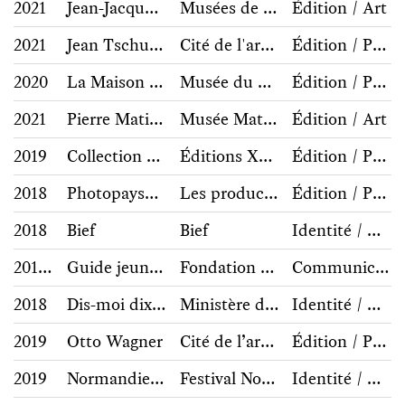
2021
Jean-Jacques Henner
Musées de la ville de Strasbourg
Édition / Art
2021
Jean Tschumi
Cité de l'architecture et du patrimoine / Bernard Chauveau éditions
Édition / Photographie, architecture
2020
La Maison Bonfils
Musée du Colombier / Bernard Chauveau éditions
Édition / Photographie, architecture
2021
Pierre Matisse
Musée Matisse de Nice / Bernard Chauveau éditions
Édition / Art
2019
Collection TXT
Éditions Xavier Barral
Édition / Photographie, architecture
2018
Photopaysage
Les productions du Effa
Édition / Photographie, architecture
2018
Bief
Bief
Identité / Communication
2016-2019
Guide jeune public Fondation Cartier
Fondation Cartier pour l’art contemporain
Communication éditoriale / jeunesse
2018
Dis-moi dix mots
Ministère de la culture
Identité / Communication
2019
Otto Wagner
Cité de l’architecture et du patrimoine / Bernard Chauveau
Édition / Photographie, architecture
2019
Normandie Impressionniste
Festival Normandie Impressionniste
Identité / Communication