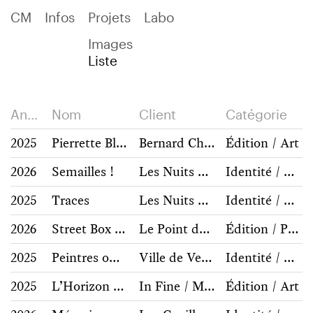
C
M
Info
s
Projets
Labo
Images
Liste
Année
Nom
Client
Catégorie
2025
Pierrette Bloch
Bernard Chauveau / Mamc
Édition / Art
2026
Semailles !
Les Nuits Vertes
Identité / Communication
2025
Traces
Les Nuits Vertes
Identité / Communication
2026
Street Box Camera
Le Point du Jour
Édition / Photographie, architecture
2025
Peintres officiels de la Marine
Ville de Versailles
Identité / Communication
2025
L’Horizon sans fin
In Fine / Musée des Beaux-Arts de Caen
Édition / Art