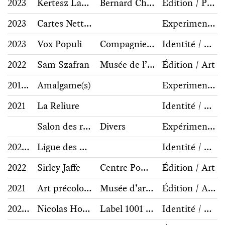
2023
Kertesz Lartigue
Bernard Chauveau Éditions / Espace Richaud / Médiathèque du Patrimoine et de la photographie / Donation Lartigue
Édition / Photographie, architecture
2023
Cartes Nettuno
Experimentations / Hors commerce
2023
Vox Populi
Compagnie Abernuncio
Identité / Communication
2022
Sam Szafran
Musée de l’Orangerie / Flammarion
Édition / Art
2011-2021
Amalgame(s)
Experimentations / Hors commerce
2021
La Reliure
Identité / Communication
Salon des refusés
Divers
Expérimentations / Hors commerce
2021/2023
Ligue des droits de l’Homme
Identité / Communication
2022
Sirley Jaffe
Centre Pompidou / Bernard Chauveau éditions
Édition / Art
2021
Art précolombien
Musée d’art moderne et contemporain de Saint-Etienne / Bernard Chauveau
Édition / Archive, collection, histoire
2022-2023
Nicolas Horvath Discoveries
Label 1001 notes
Identité / Communication