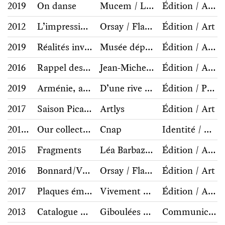
2019
On danse
Mucem / Lienart
Édition / Art contemporain
2012
L’impressionnisme et la mode
Orsay / Flammarion
Édition / Art
2019
Réalités invisibles
Musée départemental Albert Kahn / Éditions Bernard Chauveau
Édition / Archive, collection, histoire
2016
Rappel des titres
Jean-Michel Alberola / Palais de Tokyo
Édition / Art contemporain
2019
Arménie, année zéro
D’une rive à l’autre
Édition / Photographie, architecture
2017
Saison Picasso
Artlys
Édition / Art
2016-2018
Our collection is yours
Cnap
Identité / Communication
2015
Fragments
Léa Barbazanges
Édition / Art contemporain
2016
Bonnard/Vuillard
Orsay / Flammarion
Édition / Art
2017
Plaques émaillées
Vivement Dimanche
Édition / Archive, collection, histoire
2013
Catalogue de l’espace
Giboulées Gallimard jeunesse
Communication éditoriale / jeunesse